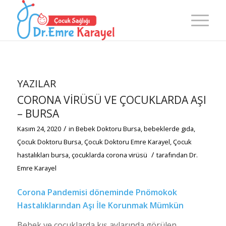
YAZILAR
CORONA VİRÜSÜ VE ÇOCUKLARDA AŞI
– BURSA
/
Kasım 24, 2020
in
Bebek Doktoru Bursa
,
bebeklerde gıda
,
Çocuk Doktoru Bursa
,
Çocuk Doktoru Emre Karayel
,
Çocuk
/
hastalıkları bursa
,
çocuklarda corona virüsü
tarafından
Dr.
Emre Karayel
Corona Pandemisi döneminde Pnömokok
Hastalıklarından Aşı İle Korunmak Mümkün
Bebek ve çocuklarda kış aylarında görülen